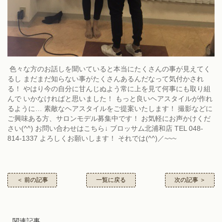
色々な方のお話しを聞いていると本当にたくさんの事が見えてく
るし まだまだ知らない事がたくさんあるんだなって気付かされ
る！ やはり今の自分に甘んじぬよう常に上を見て何事にも取り組
んで いかなければと思いました！ もっと良いヘアスタイルが作れ
るように… 素敵なヘアスタイルをご提案いたします！ 撮影などに
ご興味ある方、サロンモデル募集中です！ お気軽にお声かけくだ
さい(^^) お問い合わせはこちら↓ ブロッサム北浦和店 TEL 048-
814-1337 よろしくお願いします！ それでは(^^)／~~~
＜ 前の記事
一覧に戻る
次の記事 ＞
関連記事