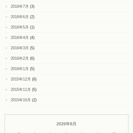
＞
2016年7月
(3)
＞
2016年6月
(2)
＞
2016年5月
(1)
＞
2016年4月
(4)
＞
2016年3月
(5)
＞
2016年2月
(6)
＞
2016年1月
(5)
＞
2015年12月
(6)
＞
2015年11月
(5)
＞
2015年10月
(2)
2026年8月