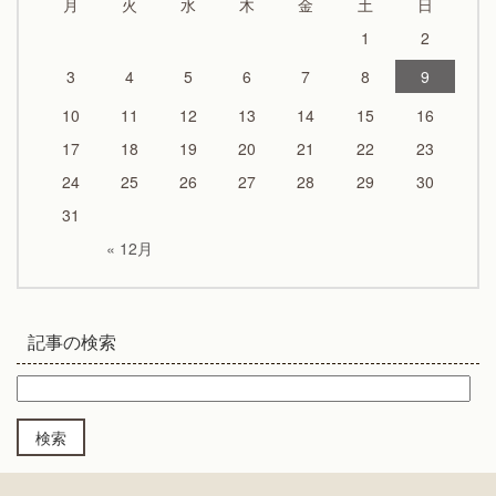
月
火
水
木
金
土
日
1
2
3
4
5
6
7
8
9
10
11
12
13
14
15
16
17
18
19
20
21
22
23
24
25
26
27
28
29
30
31
« 12月
記事の検索