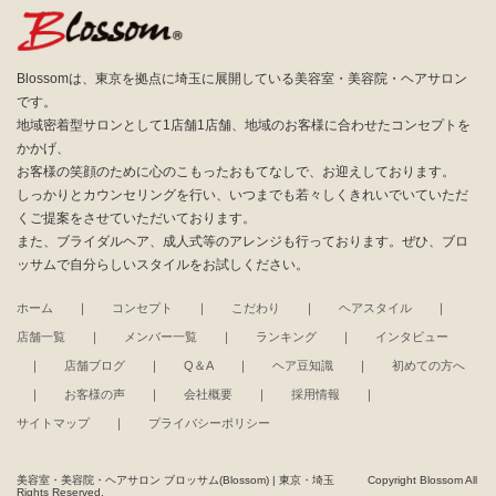
Blossomは、東京を拠点に埼玉に展開している美容室・美容院・ヘアサロン
です。
地域密着型サロンとして1店舗1店舗、地域のお客様に合わせたコンセプトを
かかげ、
お客様の笑顔のために心のこもったおもてなしで、お迎えしております。
しっかりとカウンセリングを行い、いつまでも若々しくきれいでいていただ
くご提案をさせていただいております。
また、ブライダルヘア、成人式等のアレンジも行っております。ぜひ、ブロ
ッサムで自分らしいスタイルをお試しください。
ホーム
｜
コンセプト
｜
こだわり
｜
ヘアスタイル
｜
店舗一覧
｜
メンバー一覧
｜
ランキング
｜
インタビュー
｜
店舗ブログ
｜
Q＆A
｜
ヘア豆知識
｜
初めての方へ
｜
お客様の声
｜
会社概要
｜
採用情報
｜
サイトマップ
｜
プライバシーポリシー
美容室・美容院・ヘアサロン ブロッサム(Blossom) | 東京・埼玉 Copyright Blossom All
Rights Reserved.