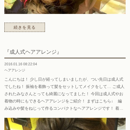
続きを見る
『成人式ヘアアレンジ』
2016.01.16 08:22:04
ヘアアレンジ
こんにちは！ 少し日が経ってしまいましたが、つい先日は成人式
でしたね！ 振袖を着飾って髪をセットしてメイクをして… ご成人
されたみなさんとっても綺麗になってました！ 今回は成人式やお
着物の時にもできるヘアアレンジをご紹介！ まずはこちら↓ 編
み込みや髪をねじって作るコンパクトなヘアアレンジです！ 着…