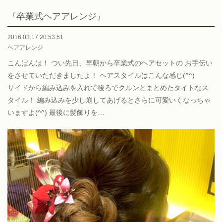
『卒業式ヘアアレンジ』
2016.03.17 20:53:51
ヘアアレンジ
こんばんは！ つい先日、早朝から卒業式のヘアセットの お手伝い
をさせていただきましたよ！ ヘアスタイルはこんな感じ(^^)
サイドから編み込みを入れて後ろでクルンとまとめたタイトなス
タイル！ 編み込みを少し崩してあげるとさらに可愛いくなっちゃ
いますよ(^^) 最後に髪飾りを…