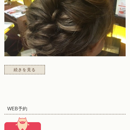
続きを見る
WEB予約